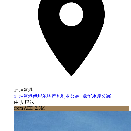
迪拜河港
迪拜河港伊玛尔地产瓦利亚公寓 | 豪华水岸公寓
由 艾玛尔
from AED 2.3M