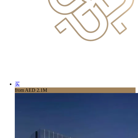
买
from AED 2.1M