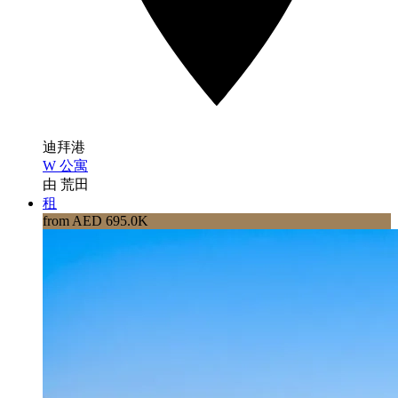
迪拜港
W 公寓
由 荒田
租
from AED 695.0K