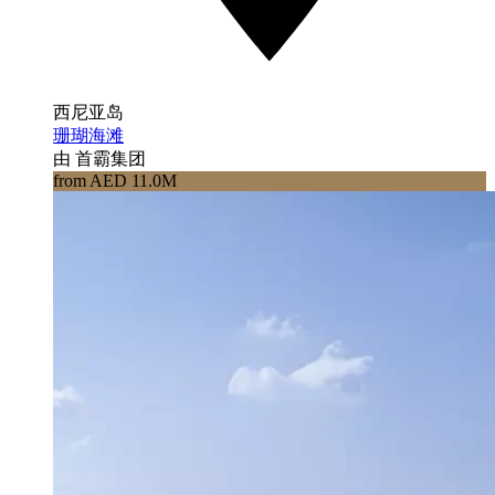
西尼亚岛
珊瑚海滩
由 首霸集团
from AED 11.0M