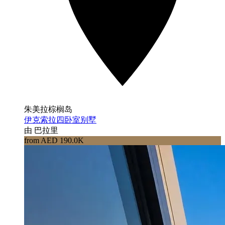
朱美拉棕榈岛
伊克索拉四卧室别墅
由 巴拉里
from AED 190.0K