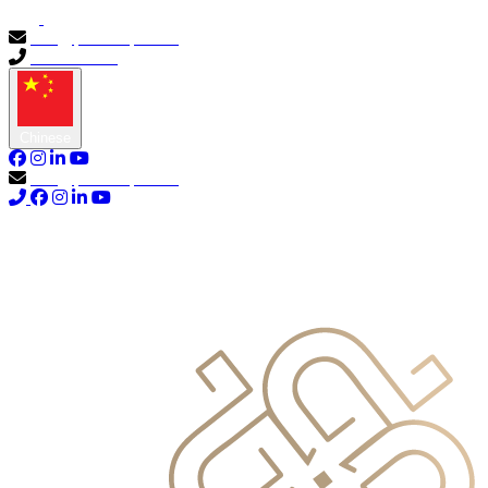
info@primocapital.ae
04 280 3528
Chinese
info@primocapital.ae