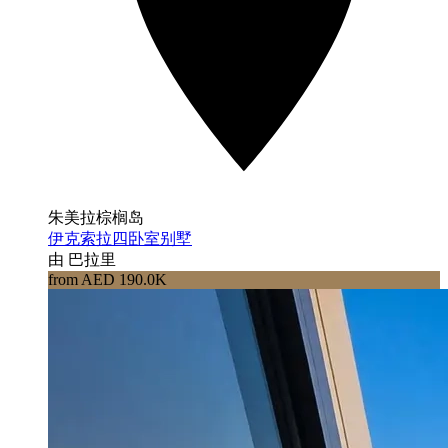
朱美拉棕榈岛
伊克索拉四卧室别墅
由 巴拉里
from AED 190.0K