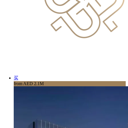
买
from AED 2.1M