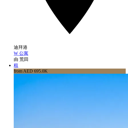
迪拜港
W 公寓
由 荒田
租
from AED 695.0K