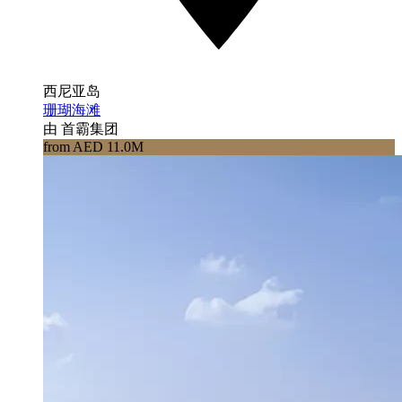
西尼亚岛
珊瑚海滩
由 首霸集团
from AED 11.0M