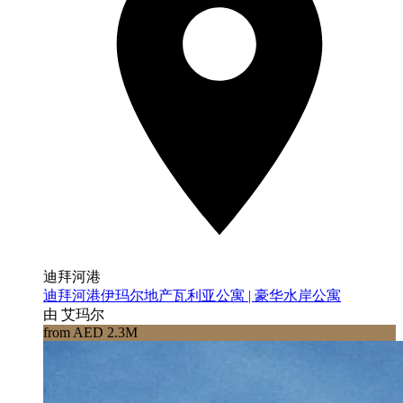
迪拜河港
迪拜河港伊玛尔地产瓦利亚公寓 | 豪华水岸公寓
由 艾玛尔
from AED 2.3M