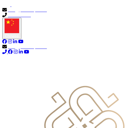
info@primocapital.ae
04 280 3528
Chinese
info@primocapital.ae