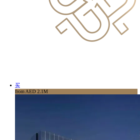
买
from AED 2.1M