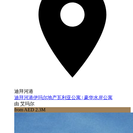
迪拜河港
迪拜河港伊玛尔地产瓦利亚公寓 | 豪华水岸公寓
由 艾玛尔
from AED 2.3M