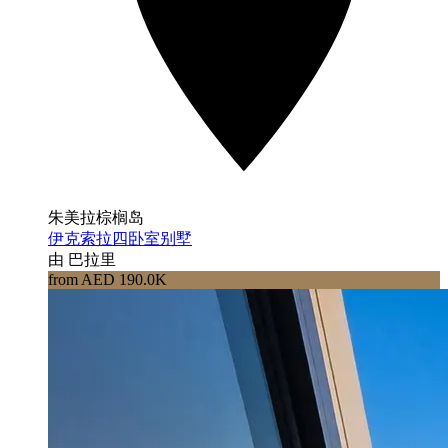
朱美拉棕榈岛
伊克索拉四卧室别墅
由 巴拉里
from AED 190.0K