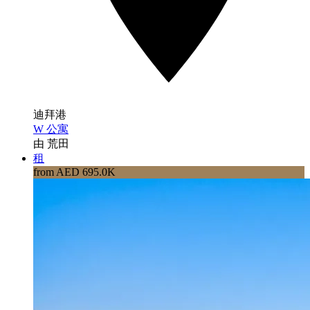
迪拜港
W 公寓
由 荒田
租
from AED 695.0K