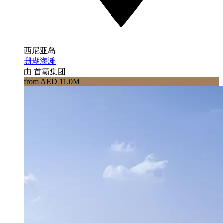
西尼亚岛
珊瑚海滩
由 首霸集团
from AED 11.0M