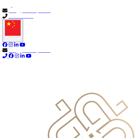
info@primocapital.ae
04 280 3528
Chinese
info@primocapital.ae