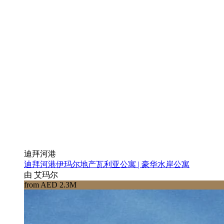
迪拜河港
迪拜河港伊玛尔地产瓦利亚公寓 | 豪华水岸公寓
由 艾玛尔
from AED 2.3M