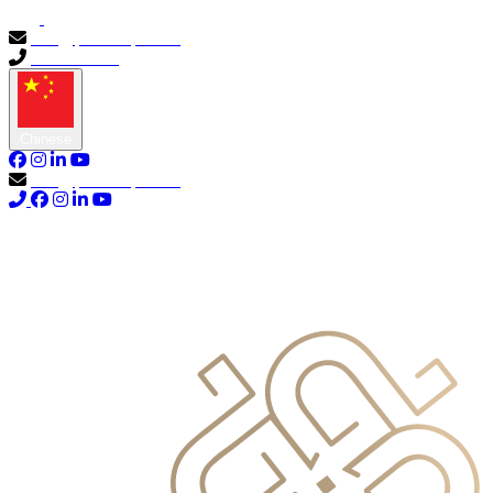
info@primocapital.ae
04 280 3528
Chinese
info@primocapital.ae