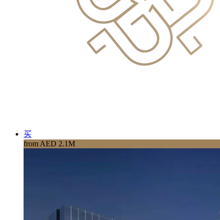
买
from AED 2.1M