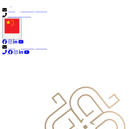
info@primocapital.ae
04 280 3528
Chinese
info@primocapital.ae