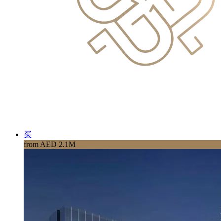
买
from AED 2.1M