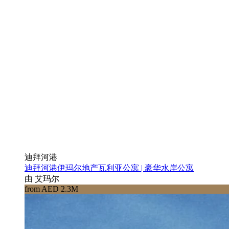
迪拜河港
迪拜河港伊玛尔地产瓦利亚公寓 | 豪华水岸公寓
由 艾玛尔
from AED 2.3M