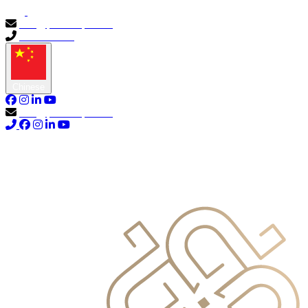
info@primocapital.ae
04 280 3528
Chinese
info@primocapital.ae