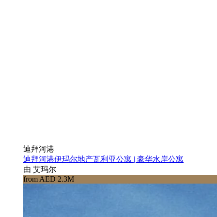
迪拜河港
迪拜河港伊玛尔地产瓦利亚公寓 | 豪华水岸公寓
由 艾玛尔
from AED 2.3M