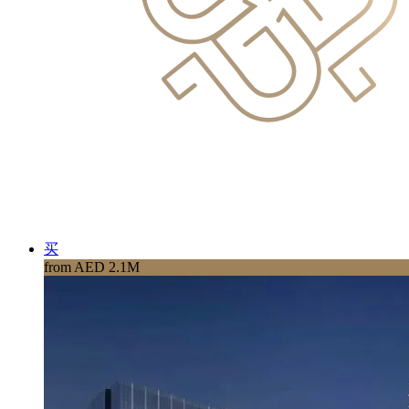
买
from AED 2.1M