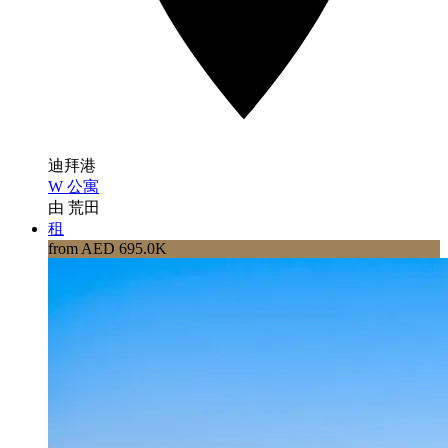
迪拜港
W 公寓
由 荒田
租
from AED 695.0K