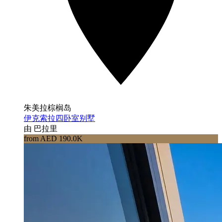
朱美拉棕榈岛
伊克索拉四卧室别墅
由 巴拉里
from AED 190.0K