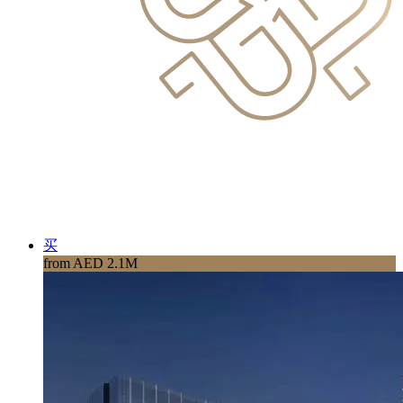
买
from AED 2.1M