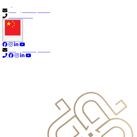
info@primocapital.ae
04 280 3528
Chinese
info@primocapital.ae