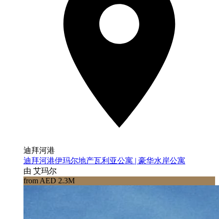
迪拜河港
迪拜河港伊玛尔地产瓦利亚公寓 | 豪华水岸公寓
由 艾玛尔
from AED 2.3M