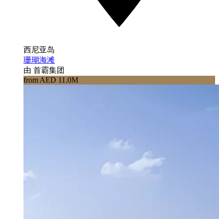
西尼亚岛
珊瑚海滩
由 首霸集团
from AED 11.0M