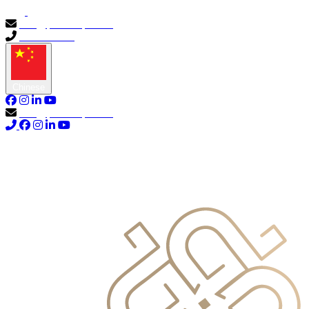
info@primocapital.ae
04 280 3528
Chinese
info@primocapital.ae