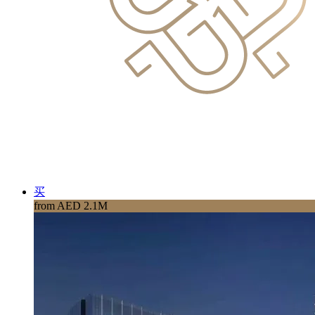
买
from AED 2.1M