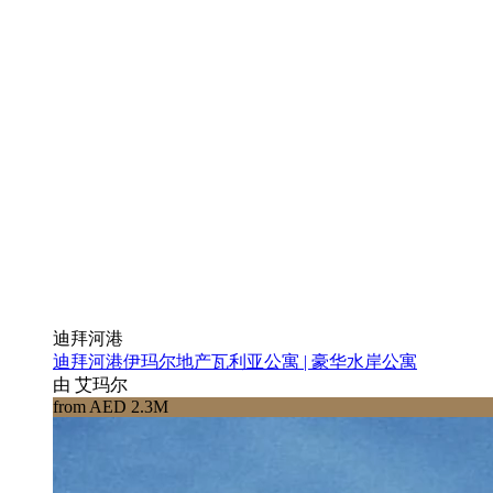
迪拜河港
迪拜河港伊玛尔地产瓦利亚公寓 | 豪华水岸公寓
由 艾玛尔
from AED 2.3M