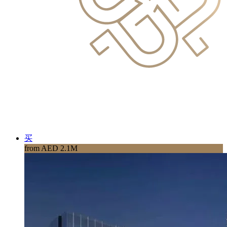
买
from AED 2.1M