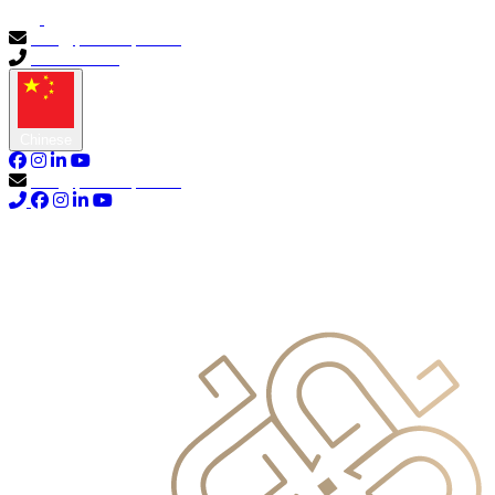
info@primocapital.ae
04 280 3528
Chinese
info@primocapital.ae