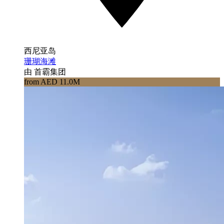
西尼亚岛
珊瑚海滩
由 首霸集团
from AED 11.0M