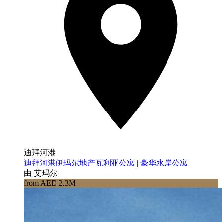
迪拜河港
迪拜河港伊玛尔地产瓦利亚公寓 | 豪华水岸公寓
由 艾玛尔
from AED 2.3M