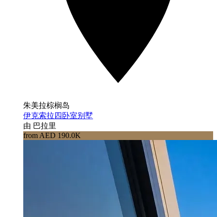
朱美拉棕榈岛
伊克索拉四卧室别墅
由 巴拉里
from AED 190.0K