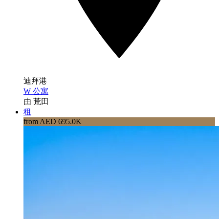
迪拜港
W 公寓
由 荒田
租
from AED 695.0K