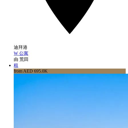
迪拜港
W 公寓
由 荒田
租
from AED 695.0K