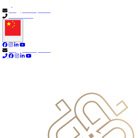
info@primocapital.ae
04 280 3528
Chinese
info@primocapital.ae