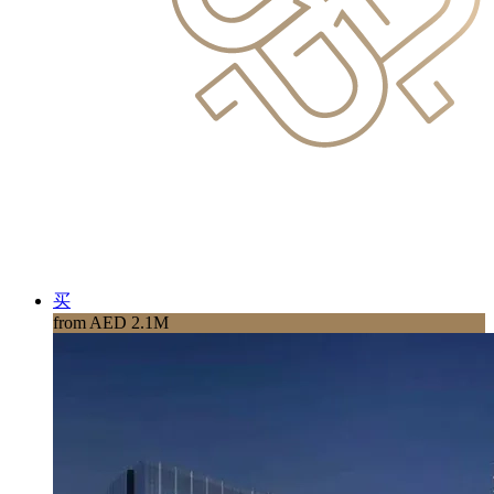
买
from AED 2.1M