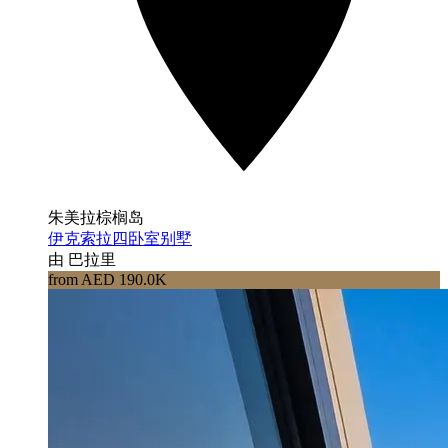
朱美拉棕榈岛
伊克索拉四卧室别墅
由 巴拉里
from AED 190.0K