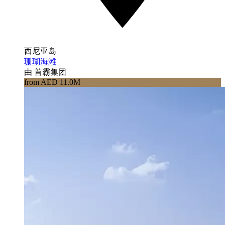
西尼亚岛
珊瑚海滩
由 首霸集团
from AED 11.0M