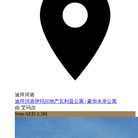
迪拜河港
迪拜河港伊玛尔地产瓦利亚公寓 | 豪华水岸公寓
由 艾玛尔
from AED 2.3M