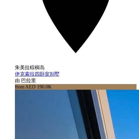
朱美拉棕榈岛
伊克索拉四卧室别墅
由 巴拉里
from AED 190.0K