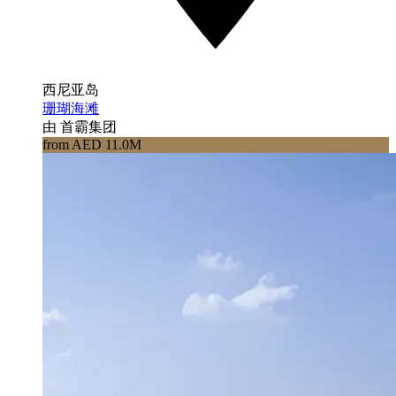
西尼亚岛
珊瑚海滩
由 首霸集团
from AED 11.0M