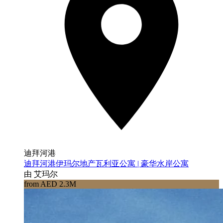
迪拜河港
迪拜河港伊玛尔地产瓦利亚公寓 | 豪华水岸公寓
由 艾玛尔
from AED 2.3M