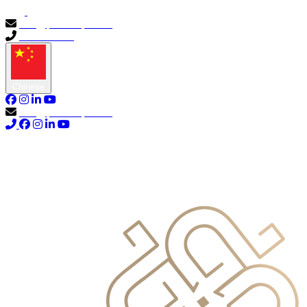
info@primocapital.ae
04 280 3528
Chinese
info@primocapital.ae