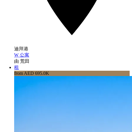
迪拜港
W 公寓
由 荒田
租
from AED 695.0K