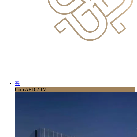
买
from AED 2.1M