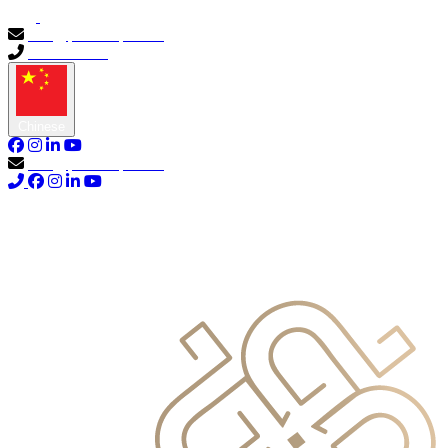
info@primocapital.ae
04 280 3528
Chinese
info@primocapital.ae