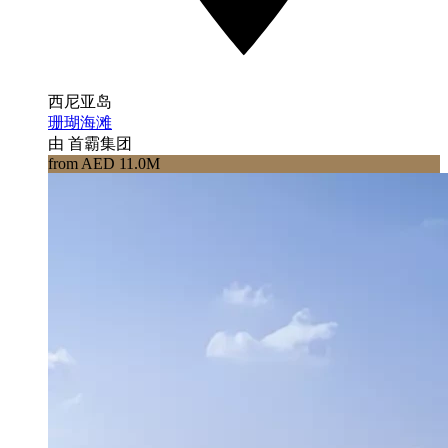
西尼亚岛
珊瑚海滩
由 首霸集团
from AED 11.0M