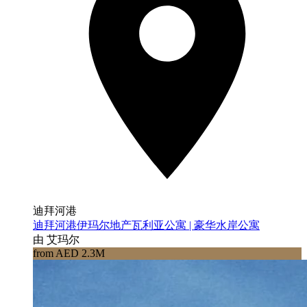
迪拜河港
迪拜河港伊玛尔地产瓦利亚公寓 | 豪华水岸公寓
由 艾玛尔
from AED 2.3M