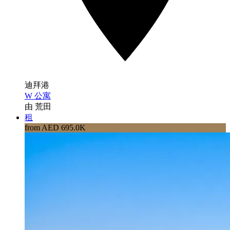
迪拜港
W 公寓
由 荒田
租
from AED 695.0K