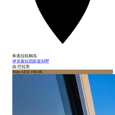
朱美拉棕榈岛
伊克索拉四卧室别墅
由 巴拉里
from AED 190.0K