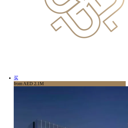
买
from AED 2.1M