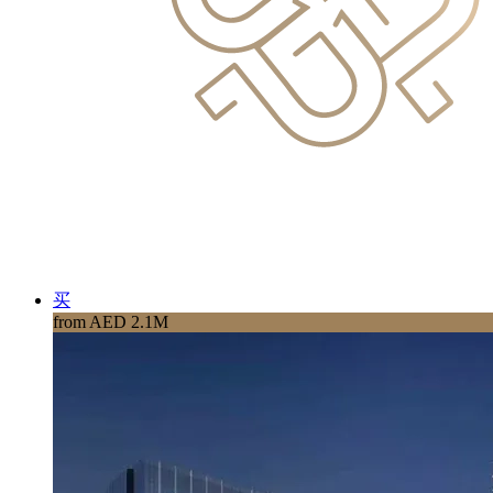
买
from AED 2.1M