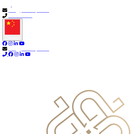
info@primocapital.ae
04 280 3528
Chinese
info@primocapital.ae