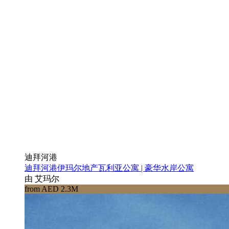
迪拜河港
迪拜河港伊玛尔地产瓦利亚公寓 | 豪华水岸公寓
由 艾玛尔
from AED 2.3M