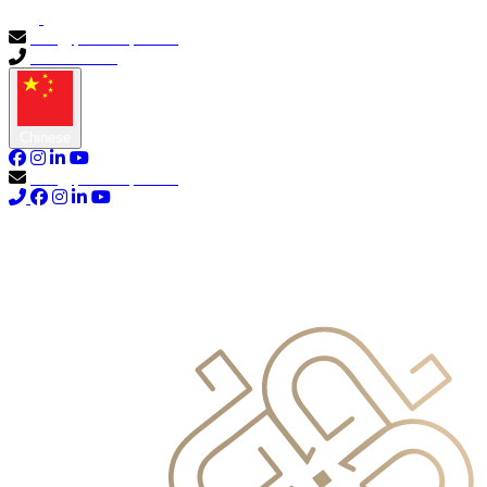
info@primocapital.ae
04 280 3528
Chinese
info@primocapital.ae