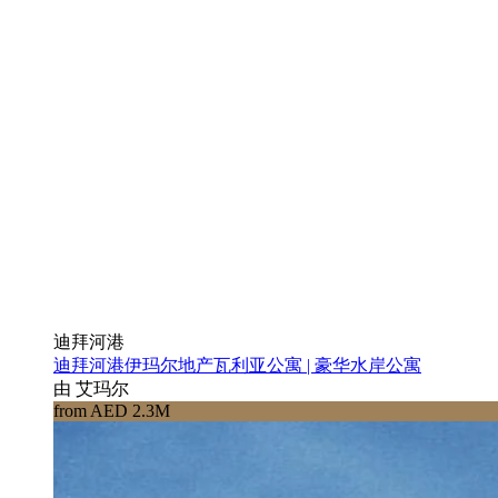
迪拜河港
迪拜河港伊玛尔地产瓦利亚公寓 | 豪华水岸公寓
由 艾玛尔
from AED 2.3M