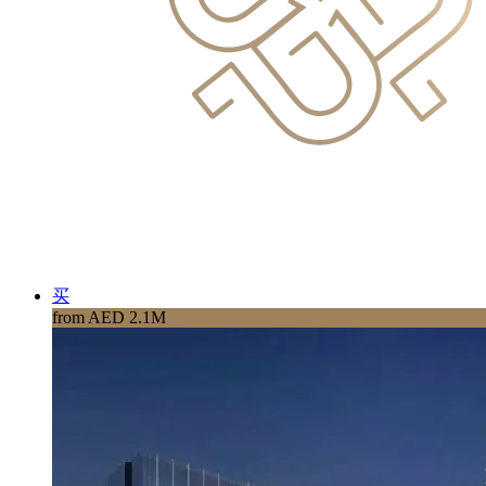
买
from AED 2.1M