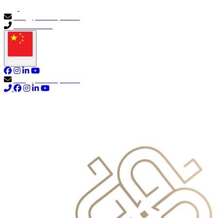
info@primocapital.ae
04 280 3528
Chinese
info@primocapital.ae