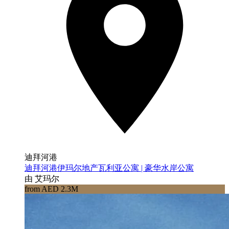
迪拜河港
迪拜河港伊玛尔地产瓦利亚公寓 | 豪华水岸公寓
由 艾玛尔
from AED 2.3M