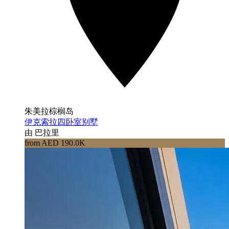
朱美拉棕榈岛
伊克索拉四卧室别墅
由 巴拉里
from AED 190.0K