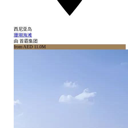
西尼亚岛
珊瑚海滩
由 首霸集团
from AED 11.0M