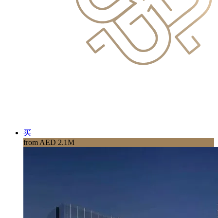
买
from AED 2.1M