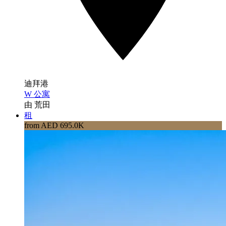
迪拜港
W 公寓
由 荒田
租
from AED 695.0K