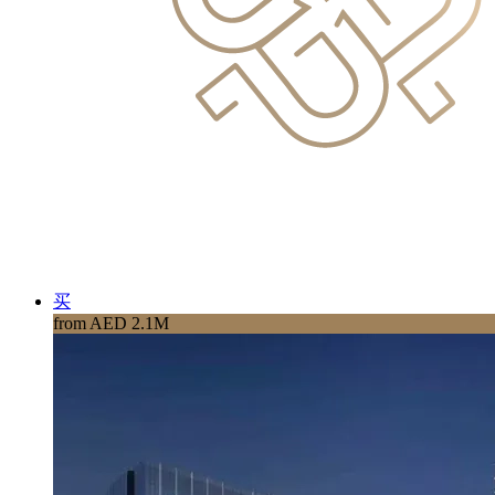
买
from AED 2.1M