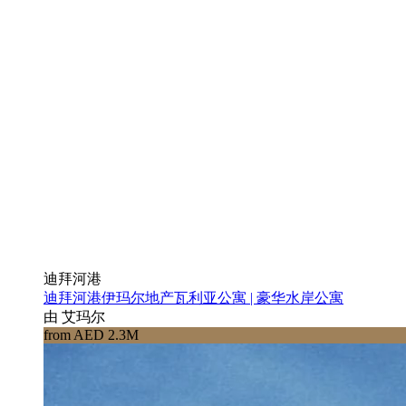
迪拜河港
迪拜河港伊玛尔地产瓦利亚公寓 | 豪华水岸公寓
由 艾玛尔
from AED 2.3M