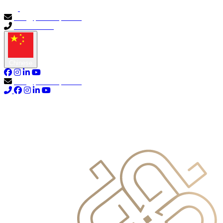
info@primocapital.ae
04 280 3528
Chinese
info@primocapital.ae