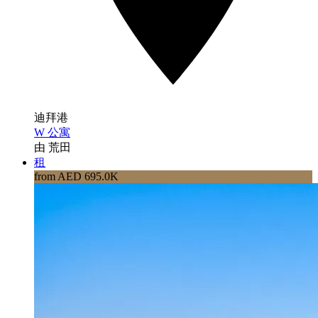
迪拜港
W 公寓
由 荒田
租
from AED 695.0K