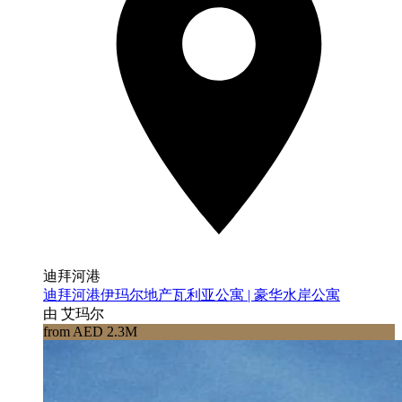
迪拜河港
迪拜河港伊玛尔地产瓦利亚公寓 | 豪华水岸公寓
由 艾玛尔
from AED 2.3M