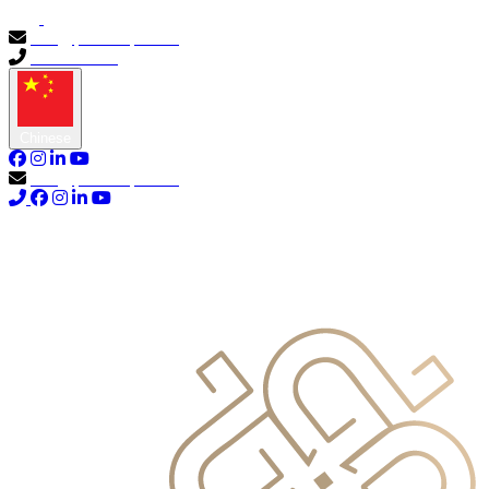
info@primocapital.ae
04 280 3528
Chinese
info@primocapital.ae