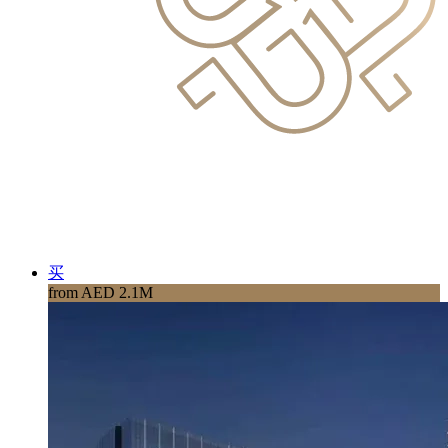
买
from AED 2.1M