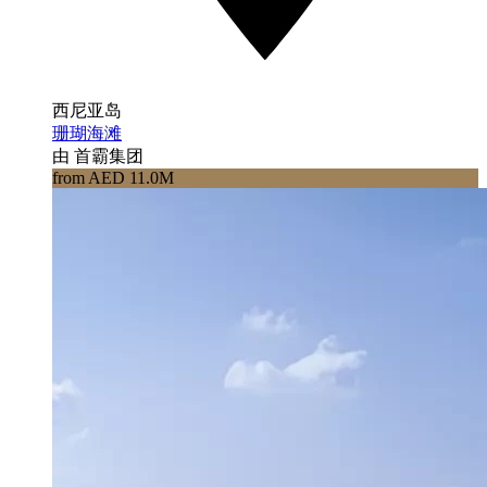
西尼亚岛
珊瑚海滩
由 首霸集团
from AED 11.0M