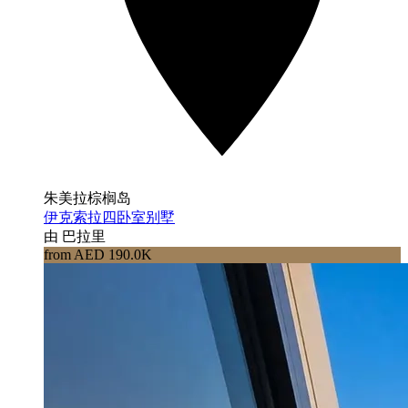
朱美拉棕榈岛
伊克索拉四卧室别墅
由 巴拉里
from AED 190.0K