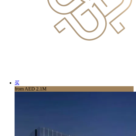
买
from AED 2.1M