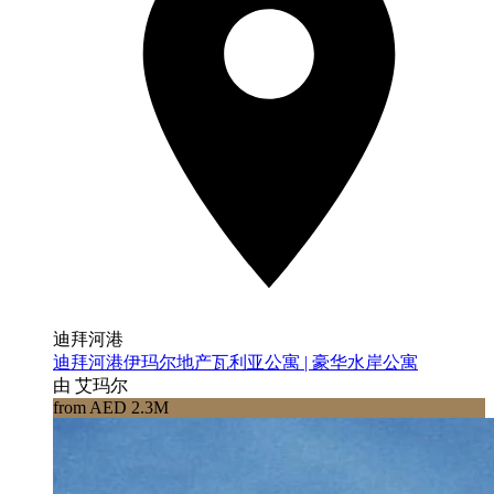
迪拜河港
迪拜河港伊玛尔地产瓦利亚公寓 | 豪华水岸公寓
由 艾玛尔
from AED 2.3M