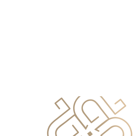
info@primocapital.ae
04 280 3528
Chinese
info@primocapital.ae