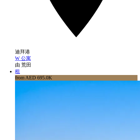
迪拜港
W 公寓
由 荒田
租
from AED 695.0K