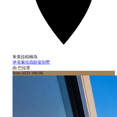
朱美拉棕榈岛
伊克索拉四卧室别墅
由 巴拉里
from AED 190.0K