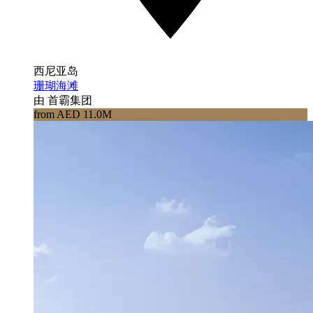
西尼亚岛
珊瑚海滩
由 首霸集团
from AED 11.0M