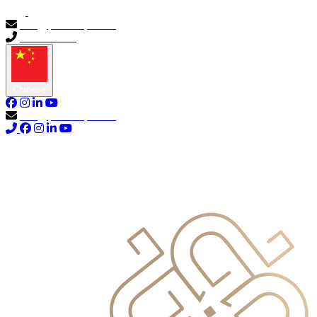
info@primocapital.ae
04 280 3528
Chinese
info@primocapital.ae