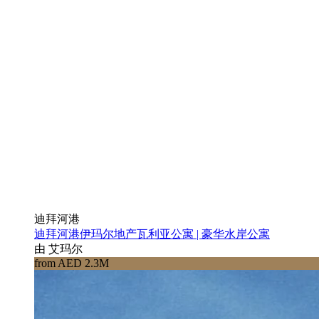
迪拜河港
迪拜河港伊玛尔地产瓦利亚公寓 | 豪华水岸公寓
由 艾玛尔
from AED 2.3M