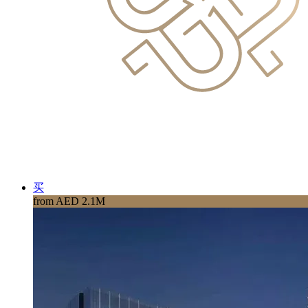
买
from AED 2.1M