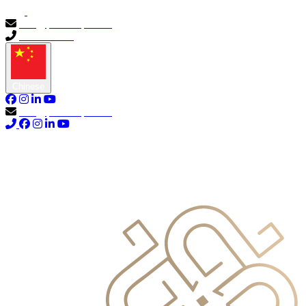
info@primocapital.ae
04 280 3528
Chinese
info@primocapital.ae