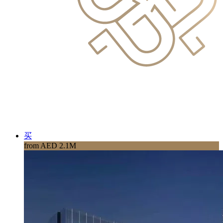
买
from AED 2.1M