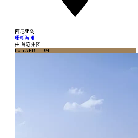
西尼亚岛
珊瑚海滩
由 首霸集团
from AED 11.0M