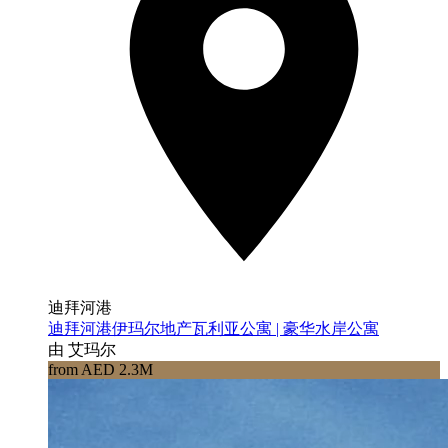
迪拜河港
迪拜河港伊玛尔地产瓦利亚公寓 | 豪华水岸公寓
由 艾玛尔
from AED 2.3M