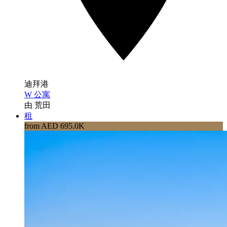
迪拜港
W 公寓
由 荒田
租
from AED 695.0K