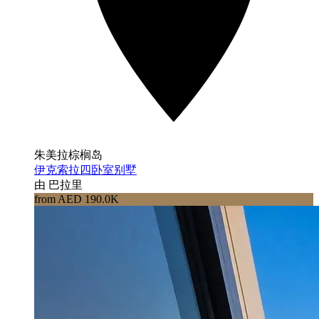
朱美拉棕榈岛
伊克索拉四卧室别墅
由 巴拉里
from AED 190.0K