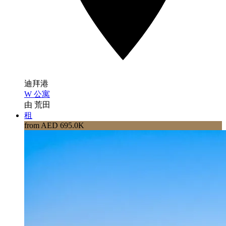
迪拜港
W 公寓
由 荒田
租
from AED 695.0K