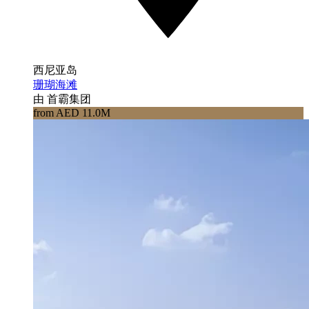
西尼亚岛
珊瑚海滩
由 首霸集团
from AED 11.0M