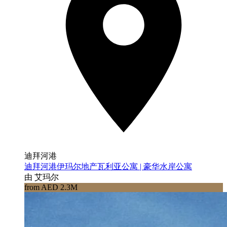
迪拜河港
迪拜河港伊玛尔地产瓦利亚公寓 | 豪华水岸公寓
由 艾玛尔
from AED 2.3M