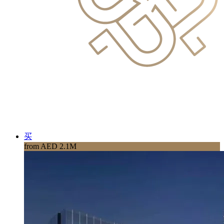
买
from AED 2.1M