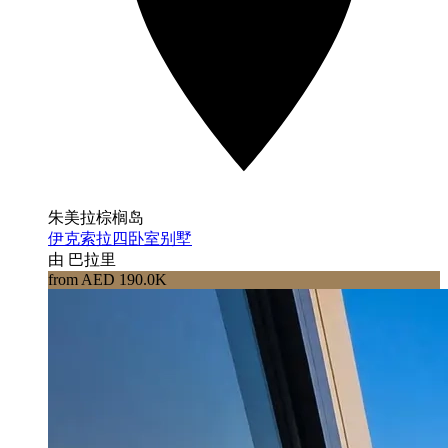
朱美拉棕榈岛
伊克索拉四卧室别墅
由 巴拉里
from AED 190.0K