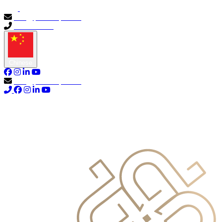
info@primocapital.ae
04 280 3528
Chinese
info@primocapital.ae