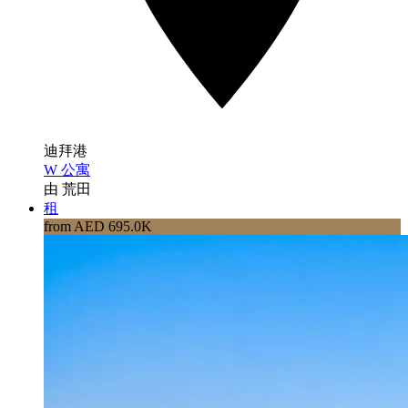
迪拜港
W 公寓
由 荒田
租
from AED 695.0K