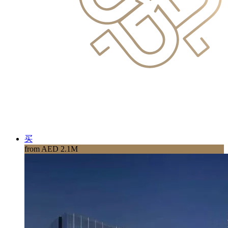
买
from AED 2.1M