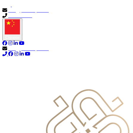
info@primocapital.ae
04 280 3528
Chinese
info@primocapital.ae