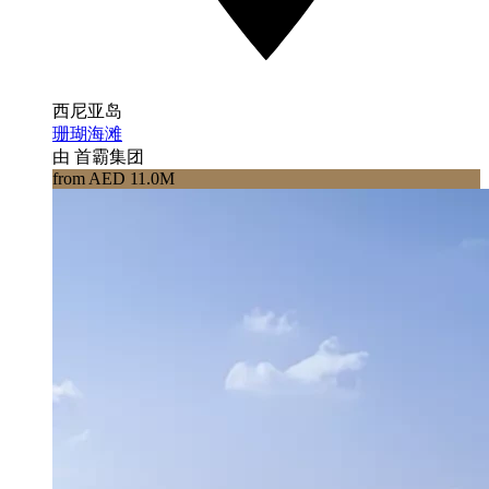
西尼亚岛
珊瑚海滩
由 首霸集团
from AED 11.0M