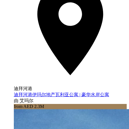
迪拜河港
迪拜河港伊玛尔地产瓦利亚公寓 | 豪华水岸公寓
由 艾玛尔
from AED 2.3M