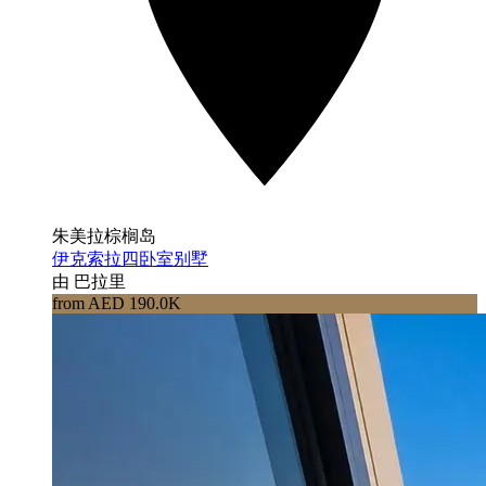
朱美拉棕榈岛
伊克索拉四卧室别墅
由 巴拉里
from AED 190.0K