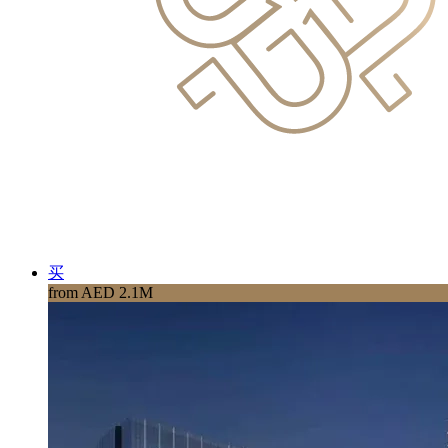
买
from AED 2.1M