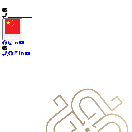
info@primocapital.ae
04 280 3528
Chinese
info@primocapital.ae