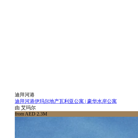
迪拜河港
迪拜河港伊玛尔地产瓦利亚公寓 | 豪华水岸公寓
由 艾玛尔
from AED 2.3M