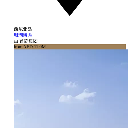
西尼亚岛
珊瑚海滩
由 首霸集团
from AED 11.0M