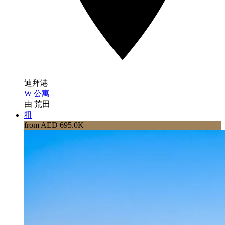
迪拜港
W 公寓
由 荒田
租
from AED 695.0K