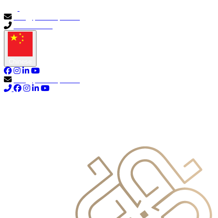
info@primocapital.ae
04 280 3528
Chinese
info@primocapital.ae