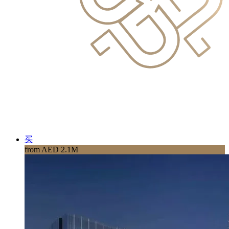
买
from AED 2.1M