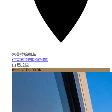
朱美拉棕榈岛
伊克索拉四卧室别墅
由 巴拉里
from AED 190.0K