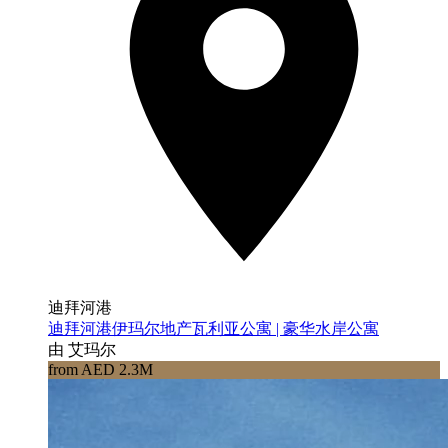
迪拜河港
迪拜河港伊玛尔地产瓦利亚公寓 | 豪华水岸公寓
由 艾玛尔
from AED 2.3M