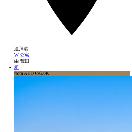
迪拜港
W 公寓
由 荒田
租
from AED 695.0K