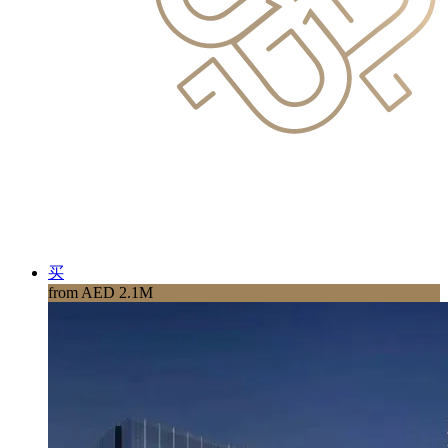
买
from AED 2.1M