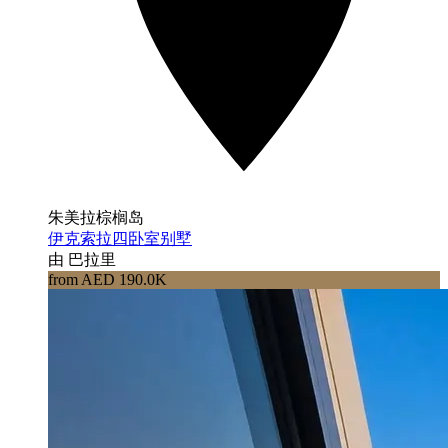
朱美拉棕榈岛
伊克索拉四卧室别墅
由 巴拉里
from AED 190.0K