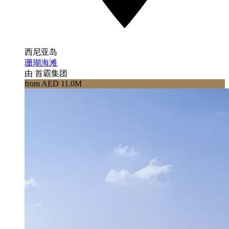
西尼亚岛
珊瑚海滩
由 首霸集团
from AED 11.0M