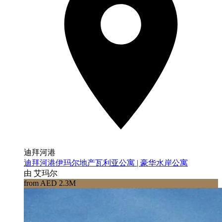
迪拜河港
迪拜河港伊玛尔地产瓦利亚公寓 | 豪华水岸公寓
由 艾玛尔
from AED 2.3M