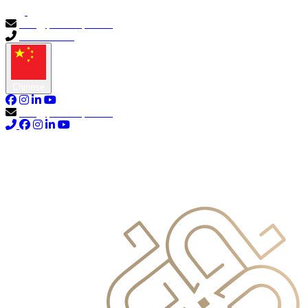
info@primocapital.ae
04 280 3528
Chinese
info@primocapital.ae