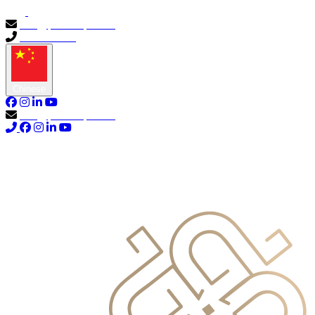
info@primocapital.ae
04 280 3528
Chinese
info@primocapital.ae