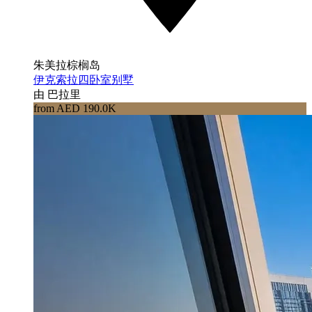
朱美拉棕榈岛
伊克索拉四卧室别墅
由 巴拉里
from AED 190.0K