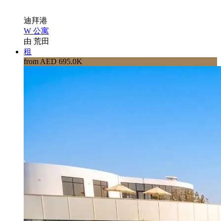
迪拜港
W 公寓
由 荒田
租
from AED 695.0K