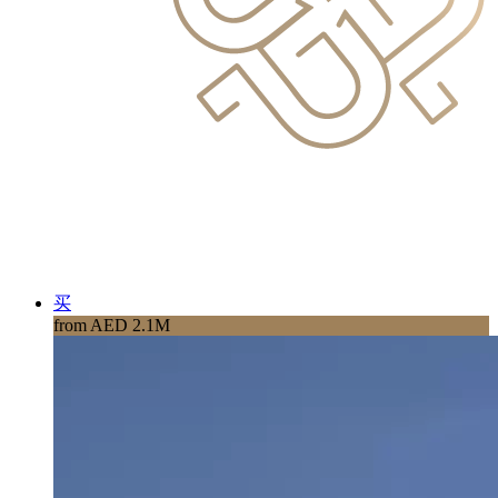
买
from AED 2.1M