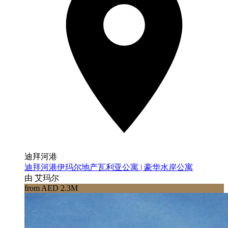
迪拜河港
迪拜河港伊玛尔地产瓦利亚公寓 | 豪华水岸公寓
由 艾玛尔
from AED 2.3M