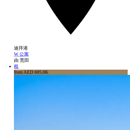
迪拜港
W 公寓
由 荒田
租
from AED 695.0K