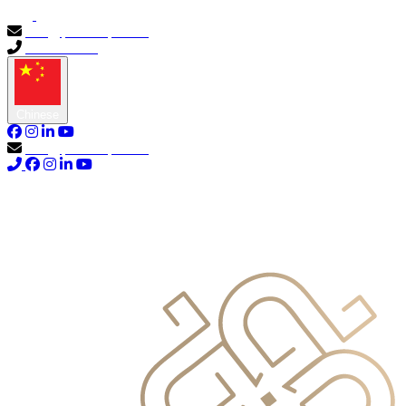
info@primocapital.ae
04 280 3528
Chinese
info@primocapital.ae