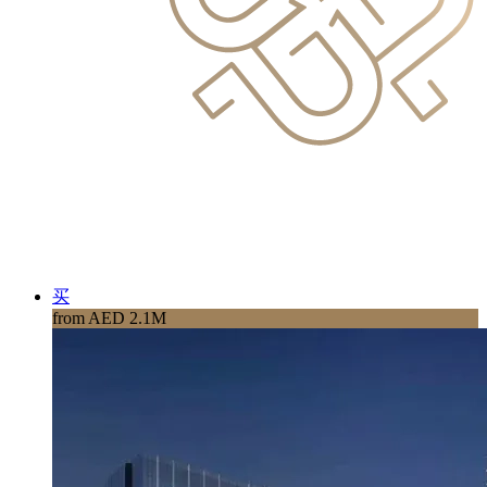
买
from AED 2.1M