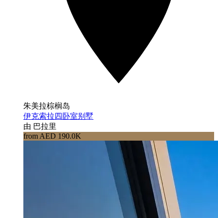
朱美拉棕榈岛
伊克索拉四卧室别墅
由 巴拉里
from AED 190.0K