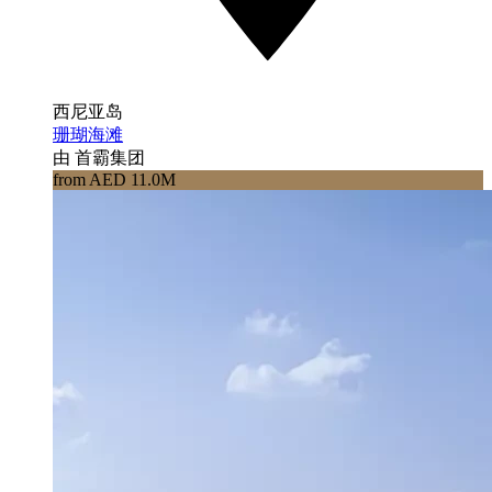
西尼亚岛
珊瑚海滩
由 首霸集团
from AED 11.0M