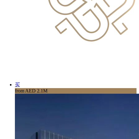
买
from AED 2.1M