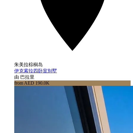
朱美拉棕榈岛
伊克索拉四卧室别墅
由 巴拉里
from AED 190.0K