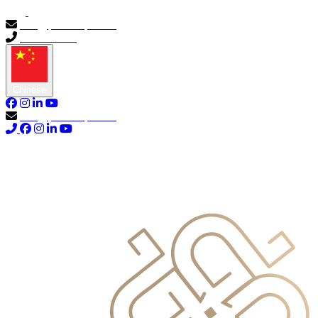
info@primocapital.ae
04 280 3528
Chinese
info@primocapital.ae