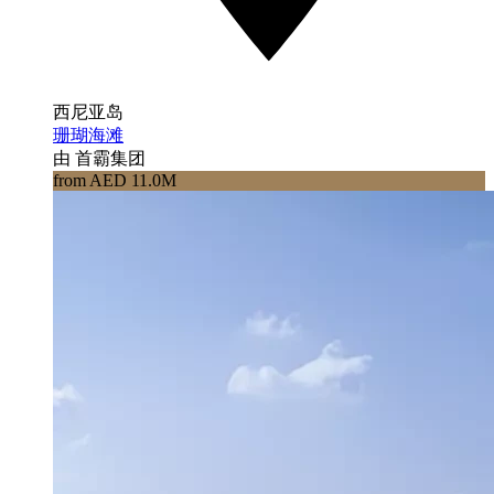
西尼亚岛
珊瑚海滩
由 首霸集团
from AED 11.0M