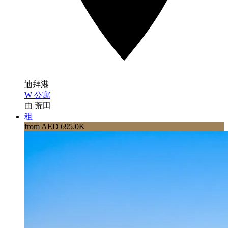
迪拜港
W 公寓
由 荒田
租
from AED 695.0K