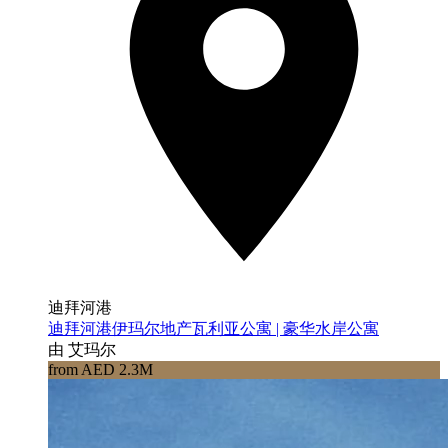
迪拜河港
迪拜河港伊玛尔地产瓦利亚公寓 | 豪华水岸公寓
由 艾玛尔
from AED 2.3M