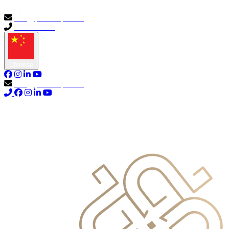
info@primocapital.ae
04 280 3528
Chinese
info@primocapital.ae