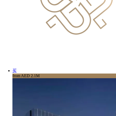
买
from AED 2.1M