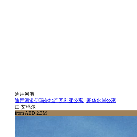
迪拜河港
迪拜河港伊玛尔地产瓦利亚公寓 | 豪华水岸公寓
由 艾玛尔
from AED 2.3M