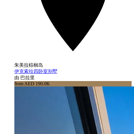
朱美拉棕榈岛
伊克索拉四卧室别墅
由 巴拉里
from AED 190.0K