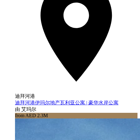
迪拜河港
迪拜河港伊玛尔地产瓦利亚公寓 | 豪华水岸公寓
由 艾玛尔
from AED 2.3M