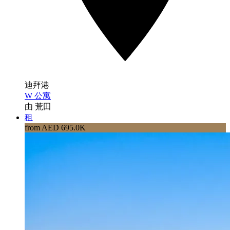
迪拜港
W 公寓
由 荒田
租
from AED 695.0K