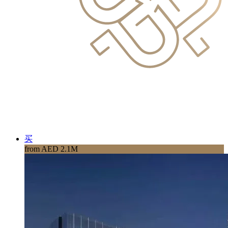
买
from AED 2.1M