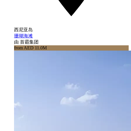
西尼亚岛
珊瑚海滩
由 首霸集团
from AED 11.0M