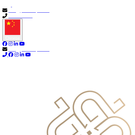
info@primocapital.ae
04 280 3528
Chinese
info@primocapital.ae