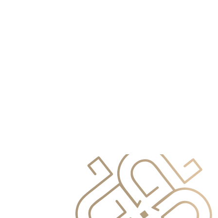
info@primocapital.ae
04 280 3528
Chinese
info@primocapital.ae