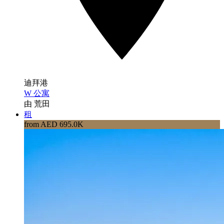
迪拜港
W 公寓
由 荒田
租
from AED 695.0K