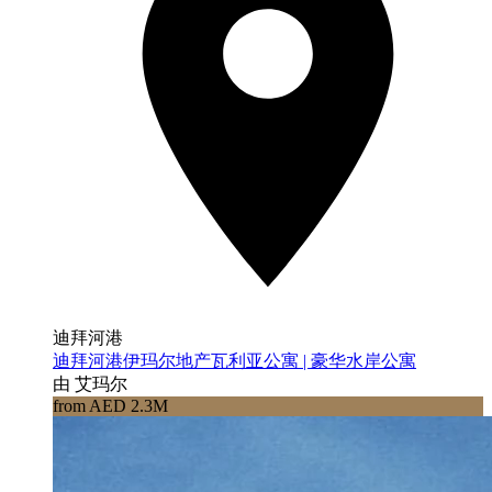
迪拜河港
迪拜河港伊玛尔地产瓦利亚公寓 | 豪华水岸公寓
由 艾玛尔
from AED 2.3M