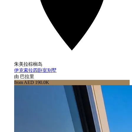
朱美拉棕榈岛
伊克索拉四卧室别墅
由 巴拉里
from AED 190.0K