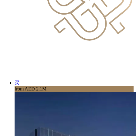
买
from AED 2.1M