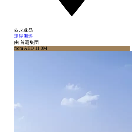
西尼亚岛
珊瑚海滩
由 首霸集团
from AED 11.0M