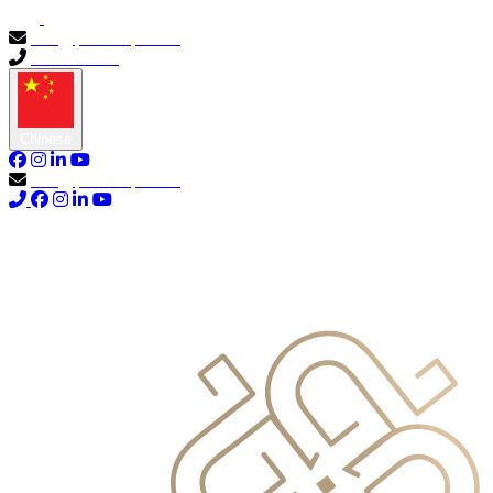
info@primocapital.ae
04 280 3528
Chinese
info@primocapital.ae