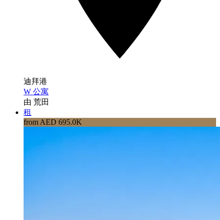
迪拜港
W 公寓
由 荒田
租
from AED 695.0K