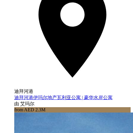
迪拜河港
迪拜河港伊玛尔地产瓦利亚公寓 | 豪华水岸公寓
由 艾玛尔
from AED 2.3M