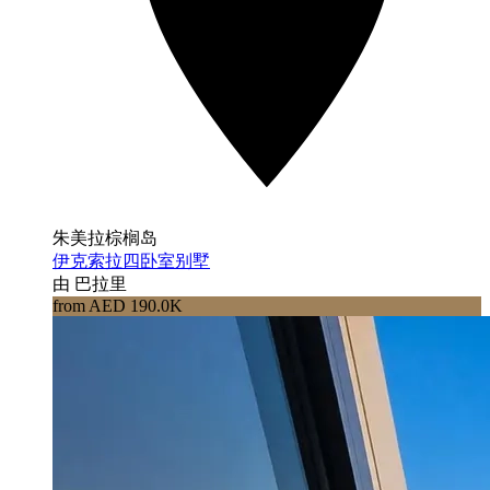
朱美拉棕榈岛
伊克索拉四卧室别墅
由 巴拉里
from AED 190.0K