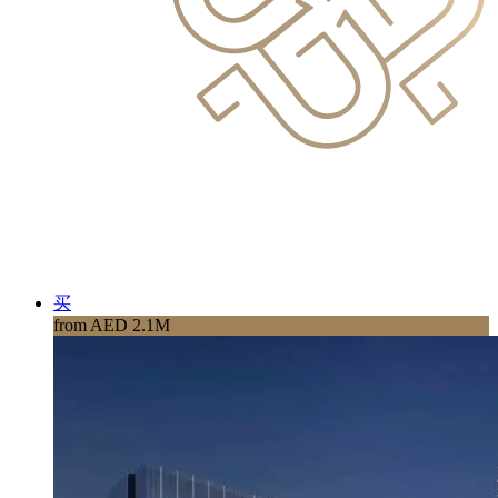
买
from AED 2.1M