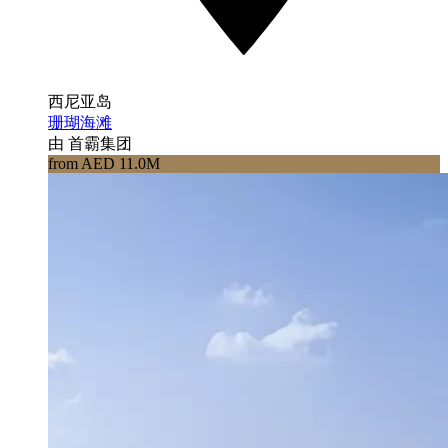
西尼亚岛
珊瑚海滩
由 首霸集团
from AED 11.0M