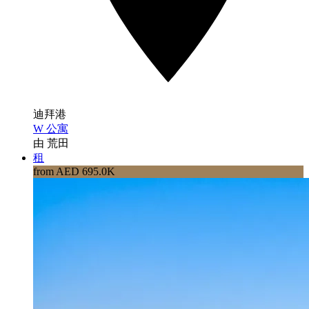
迪拜港
W 公寓
由 荒田
租
from AED 695.0K