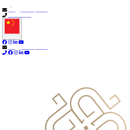
info@primocapital.ae
04 280 3528
Chinese
info@primocapital.ae