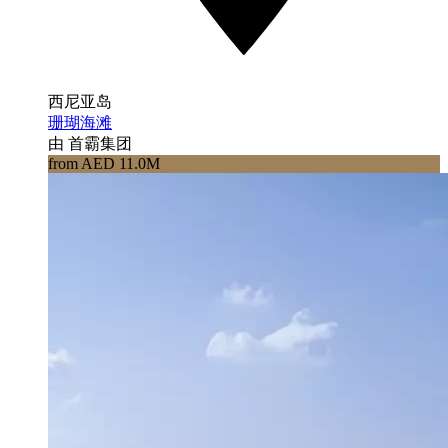
西尼亚岛
珊瑚海滩
由 首霸集团
from AED 11.0M