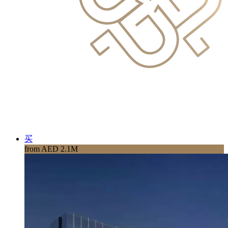
买
from AED 2.1M