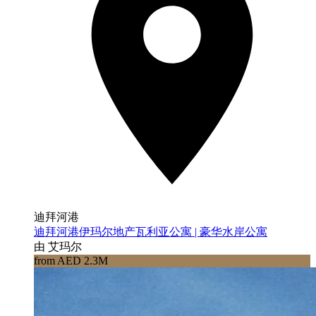
迪拜河港
迪拜河港伊玛尔地产瓦利亚公寓 | 豪华水岸公寓
由 艾玛尔
from AED 2.3M