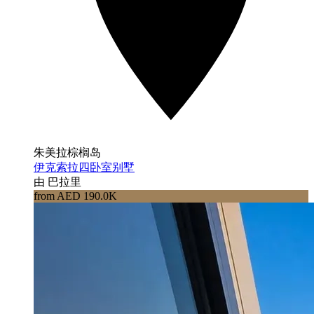
朱美拉棕榈岛
伊克索拉四卧室别墅
由 巴拉里
from AED 190.0K