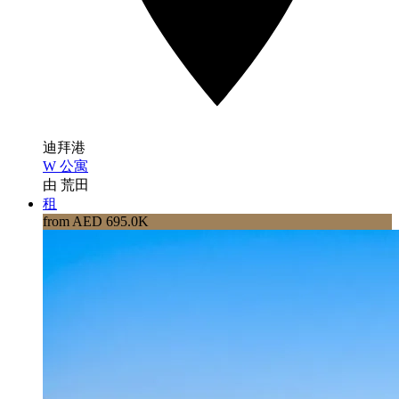
迪拜港
W 公寓
由 荒田
租
from AED 695.0K