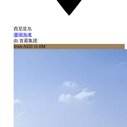
西尼亚岛
珊瑚海滩
由 首霸集团
from AED 11.0M