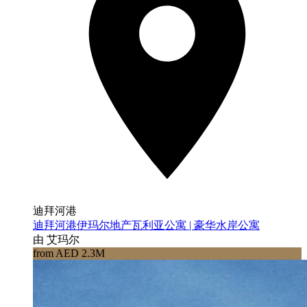
迪拜河港
迪拜河港伊玛尔地产瓦利亚公寓 | 豪华水岸公寓
由 艾玛尔
from AED 2.3M