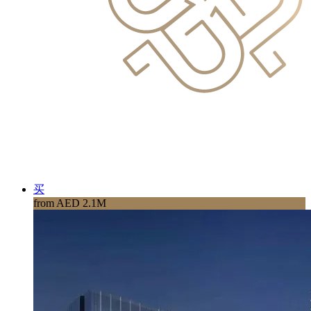
买
from AED 2.1M