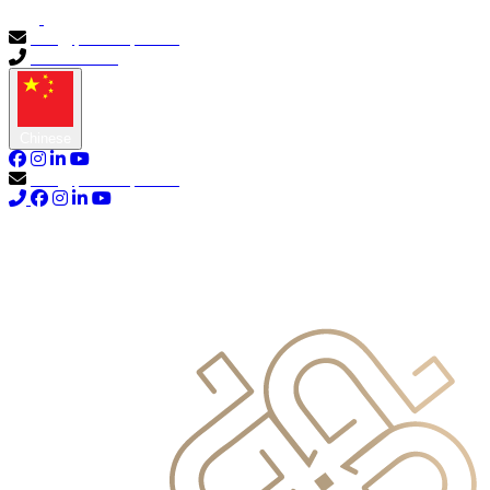
info@primocapital.ae
04 280 3528
Chinese
info@primocapital.ae