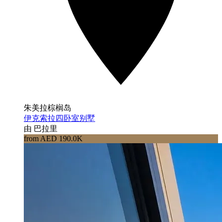
朱美拉棕榈岛
伊克索拉四卧室别墅
由 巴拉里
from AED 190.0K