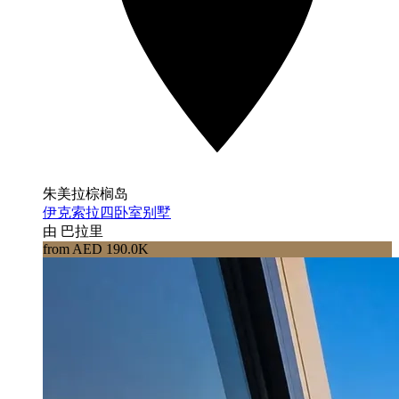
朱美拉棕榈岛
伊克索拉四卧室别墅
由 巴拉里
from AED 190.0K