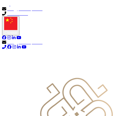
info@primocapital.ae
04 280 3528
Chinese
info@primocapital.ae