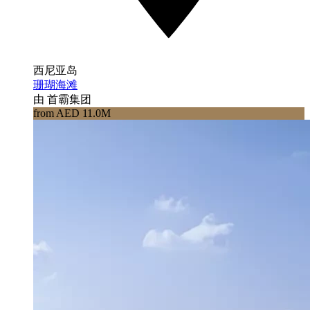
西尼亚岛
珊瑚海滩
由 首霸集团
from AED 11.0M