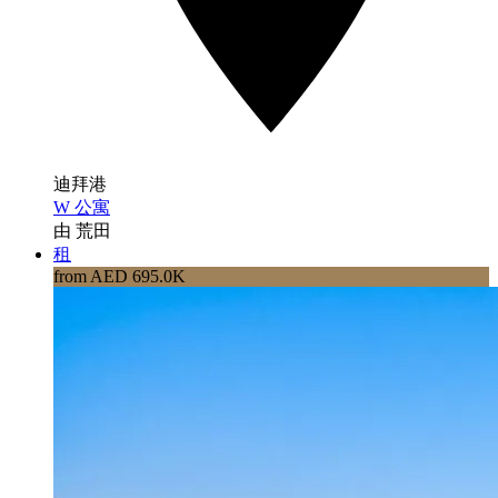
迪拜港
W 公寓
由 荒田
租
from AED 695.0K