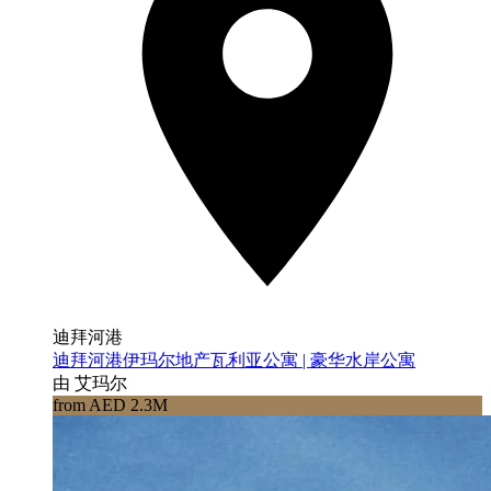
迪拜河港
迪拜河港伊玛尔地产瓦利亚公寓 | 豪华水岸公寓
由 艾玛尔
from AED 2.3M