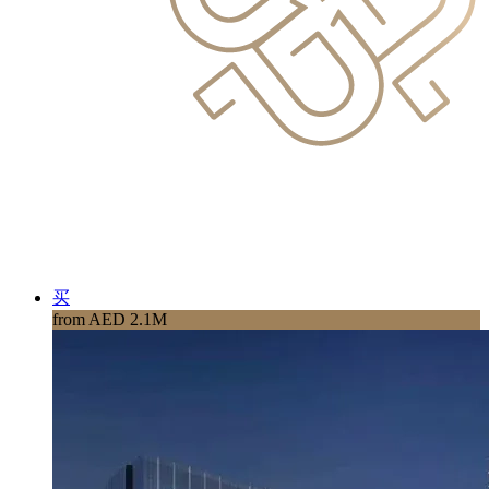
买
from AED 2.1M