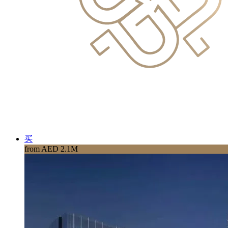
买
from AED 2.1M