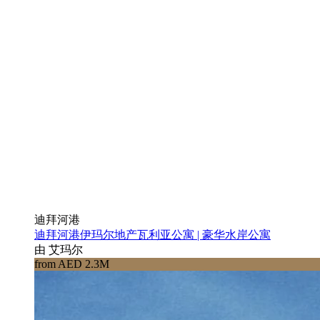
迪拜河港
迪拜河港伊玛尔地产瓦利亚公寓 | 豪华水岸公寓
由 艾玛尔
from AED 2.3M