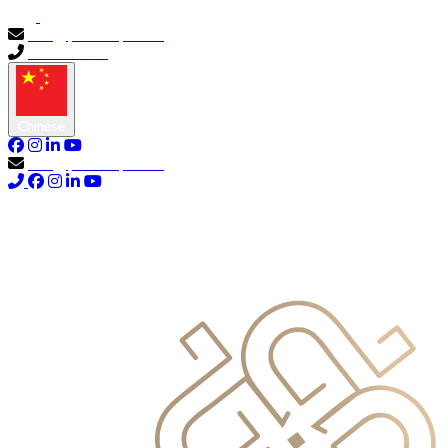
info@primocapital.ae
04 280 3528
Chinese
info@primocapital.ae