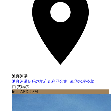
迪拜河港
迪拜河港伊玛尔地产瓦利亚公寓 | 豪华水岸公寓
由 艾玛尔
from AED 2.3M