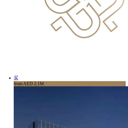
买
from AED 2.1M