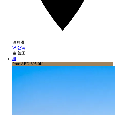
迪拜港
W 公寓
由 荒田
租
from AED 695.0K