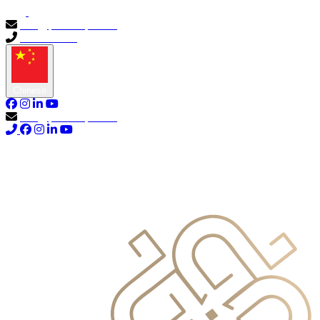
info@primocapital.ae
04 280 3528
Chinese
info@primocapital.ae