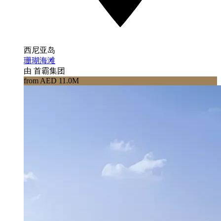
西尼亚岛
珊瑚海滩
由 首霸集团
from AED 11.0M