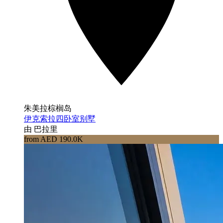
朱美拉棕榈岛
伊克索拉四卧室别墅
由 巴拉里
from AED 190.0K