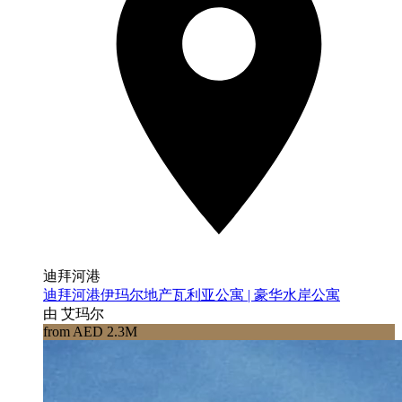
迪拜河港
迪拜河港伊玛尔地产瓦利亚公寓 | 豪华水岸公寓
由 艾玛尔
from AED 2.3M