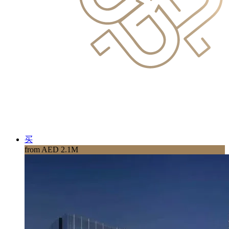
买
from AED 2.1M