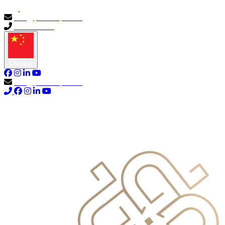
info@primocapital.ae
04 280 3528
Chinese
info@primocapital.ae