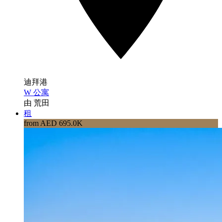
迪拜港
W 公寓
由 荒田
租
from AED 695.0K