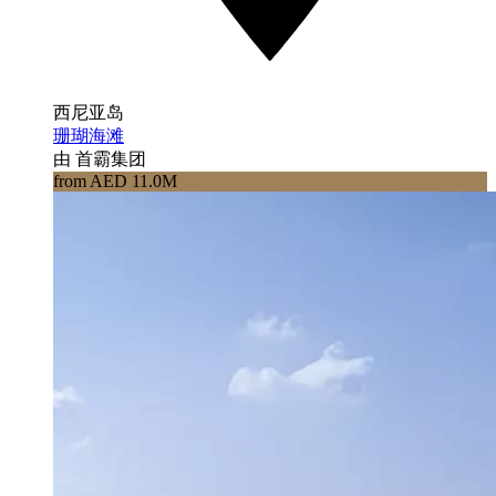
西尼亚岛
珊瑚海滩
由 首霸集团
from AED 11.0M