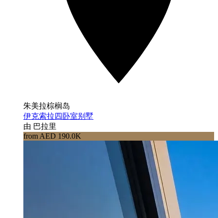
朱美拉棕榈岛
伊克索拉四卧室别墅
由 巴拉里
from AED 190.0K