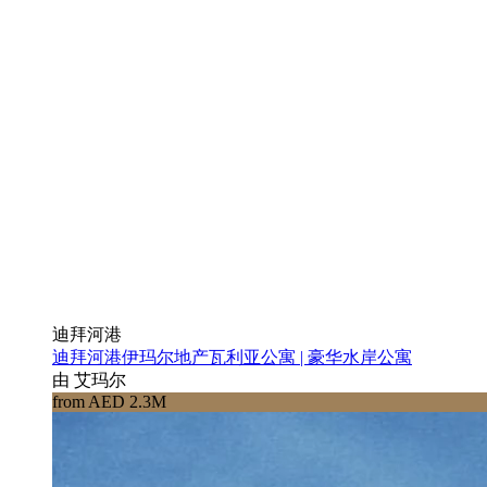
迪拜河港
迪拜河港伊玛尔地产瓦利亚公寓 | 豪华水岸公寓
由 艾玛尔
from AED 2.3M