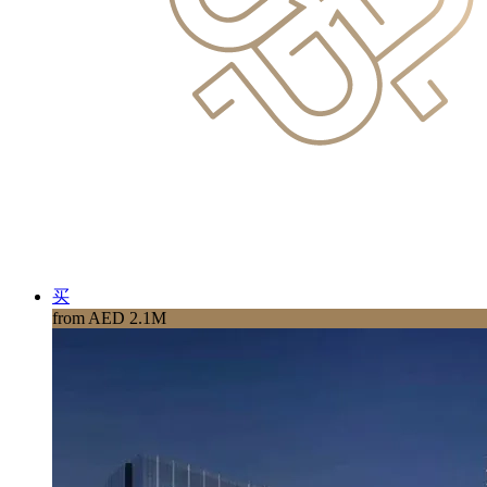
买
from AED 2.1M