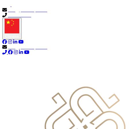
info@primocapital.ae
04 280 3528
Chinese
info@primocapital.ae