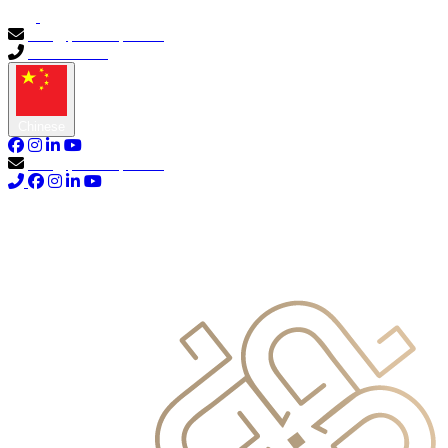
info@primocapital.ae
04 280 3528
Chinese
info@primocapital.ae