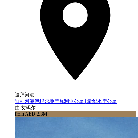
迪拜河港
迪拜河港伊玛尔地产瓦利亚公寓 | 豪华水岸公寓
由 艾玛尔
from AED 2.3M