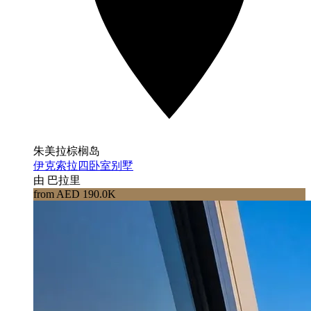
朱美拉棕榈岛
伊克索拉四卧室别墅
由 巴拉里
from AED 190.0K