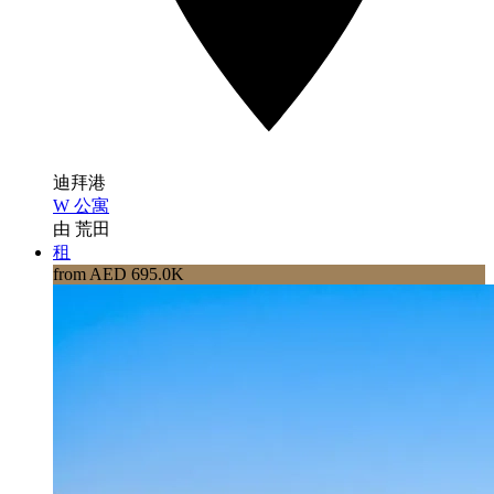
迪拜港
W 公寓
由 荒田
租
from AED 695.0K