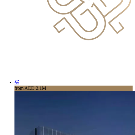
买
from AED 2.1M