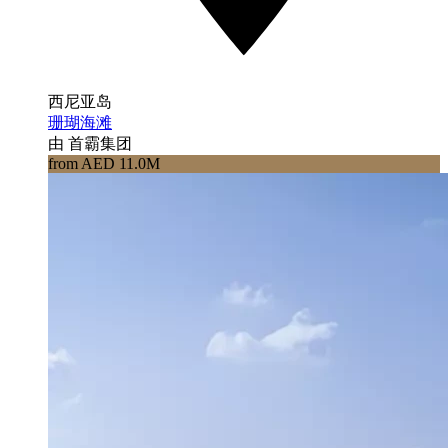
西尼亚岛
珊瑚海滩
由 首霸集团
from AED 11.0M