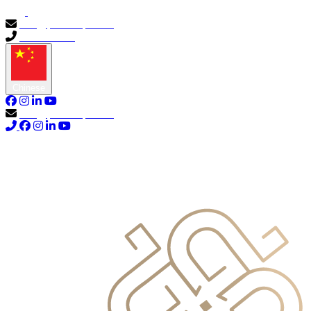
info@primocapital.ae
04 280 3528
Chinese
info@primocapital.ae