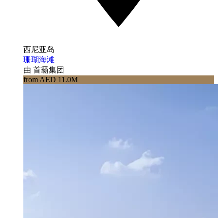
西尼亚岛
珊瑚海滩
由 首霸集团
from AED 11.0M