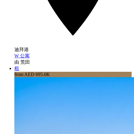
迪拜港
W 公寓
由 荒田
租
from AED 695.0K