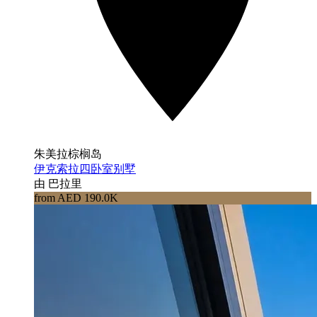
朱美拉棕榈岛
伊克索拉四卧室别墅
由 巴拉里
from AED 190.0K