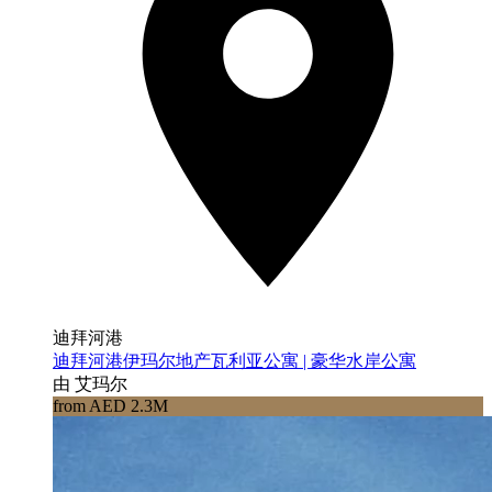
迪拜河港
迪拜河港伊玛尔地产瓦利亚公寓 | 豪华水岸公寓
由 艾玛尔
from AED 2.3M