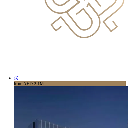
买
from AED 2.1M