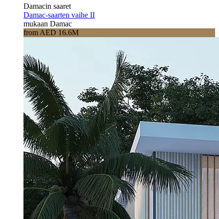
Damacin saaret
Damac-saarten vaihe II
mukaan Damac
from AED 16.6M