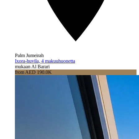
Palm Jumeirah
Ixora-huvila, 4 makuuhuonetta
mukaan Al Barari
from AED 190.0K