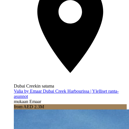
Dubai Creekin satama
Valia by Emaar Dubai Creek Harbourissa | Ylelliset ranta-
asunnot
mukaan Emaar
from AED 2.3M