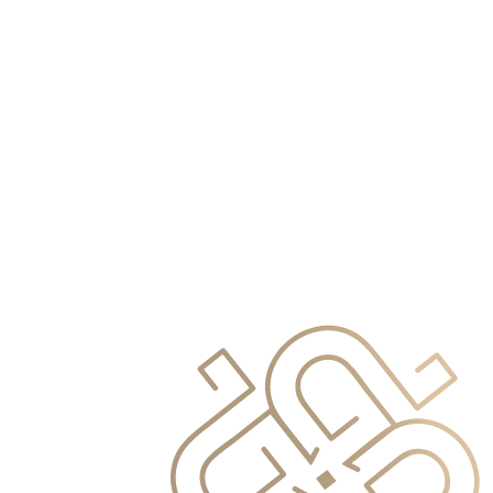
info@primocapital.ae
04 280 3528
Finnish
info@primocapital.ae