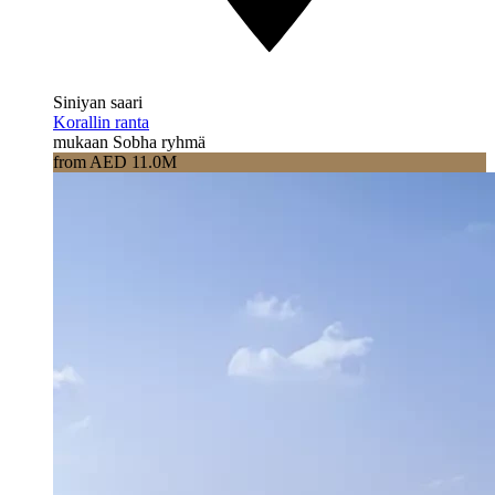
Siniyan saari
Korallin ranta
mukaan Sobha ryhmä
from AED 11.0M