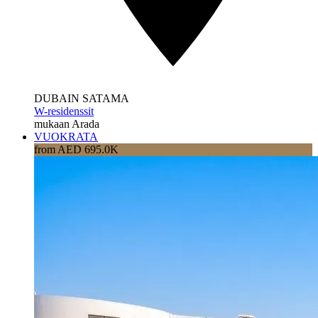
DUBAIN SATAMA
W-residenssit
mukaan Arada
VUOKRATA
from AED 695.0K