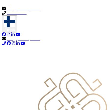
info@primocapital.ae
04 280 3528
Finnish
info@primocapital.ae