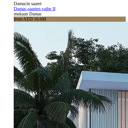
Damacin saaret
Damac-saarten vaihe II
mukaan Damac
from AED 16.6M