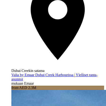
Dubai Creekin satama
Valia by Emaar Dubai Creek Harbourissa | Ylelliset ranta-
asunnot
mukaan Emaar
from AED 2.3M