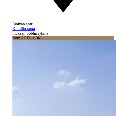
Siniyan saari
Korallin ranta
mukaan Sobha ryhmä
from AED 11.0M