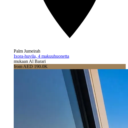
Palm Jumeirah
Ixora-huvila, 4 makuuhuonetta
mukaan Al Barari
from AED 190.0K