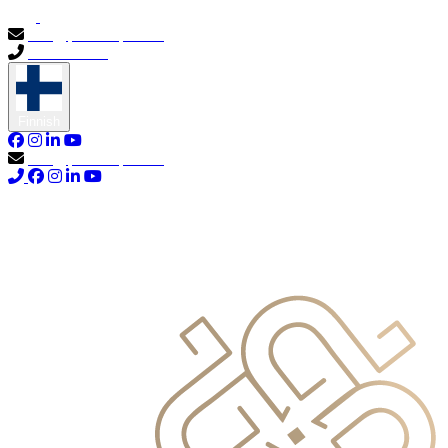
info@primocapital.ae
04 280 3528
Finnish
info@primocapital.ae