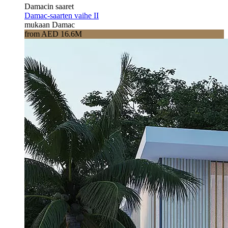
Damacin saaret
Damac-saarten vaihe II
mukaan Damac
from AED 16.6M