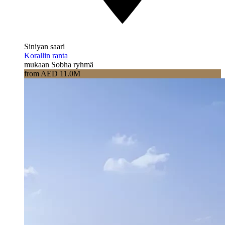
Siniyan saari
Korallin ranta
mukaan Sobha ryhmä
from AED 11.0M