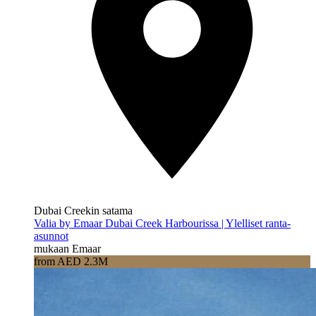
Dubai Creekin satama
Valia by Emaar Dubai Creek Harbourissa | Ylelliset ranta-
asunnot
mukaan Emaar
from AED 2.3M