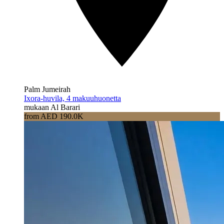
Palm Jumeirah
Ixora-huvila, 4 makuuhuonetta
mukaan Al Barari
from AED 190.0K