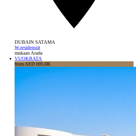
DUBAIN SATAMA
W-residenssit
mukaan Arada
VUOKRATA
from AED 695.0K