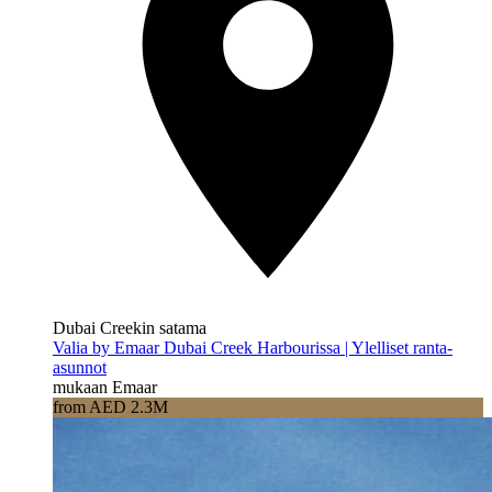
Dubai Creekin satama
Valia by Emaar Dubai Creek Harbourissa | Ylelliset ranta-
asunnot
mukaan Emaar
from AED 2.3M