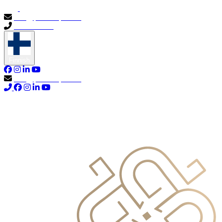
info@primocapital.ae
04 280 3528
Finnish
info@primocapital.ae