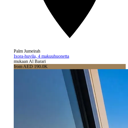
Palm Jumeirah
Ixora-huvila, 4 makuuhuonetta
mukaan Al Barari
from AED 190.0K