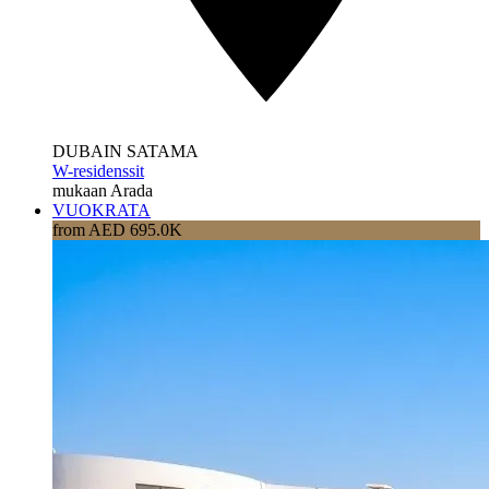
DUBAIN SATAMA
W-residenssit
mukaan Arada
VUOKRATA
from AED 695.0K