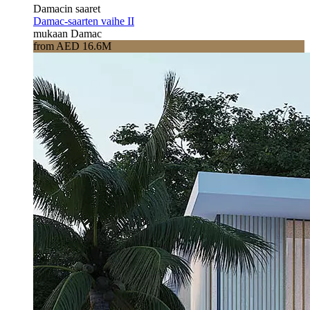
Damacin saaret
Damac-saarten vaihe II
mukaan Damac
from AED 16.6M