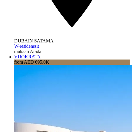
DUBAIN SATAMA
W-residenssit
mukaan Arada
VUOKRATA
from AED 695.0K