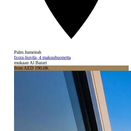
Palm Jumeirah
Ixora-huvila, 4 makuuhuonetta
mukaan Al Barari
from AED 190.0K