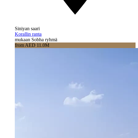
Siniyan saari
Korallin ranta
mukaan Sobha ryhmä
from AED 11.0M