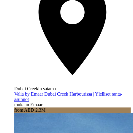
Dubai Creekin satama
Valia by Emaar Dubai Creek Harbourissa | Ylelliset ranta-
asunnot
mukaan Emaar
from AED 2.3M