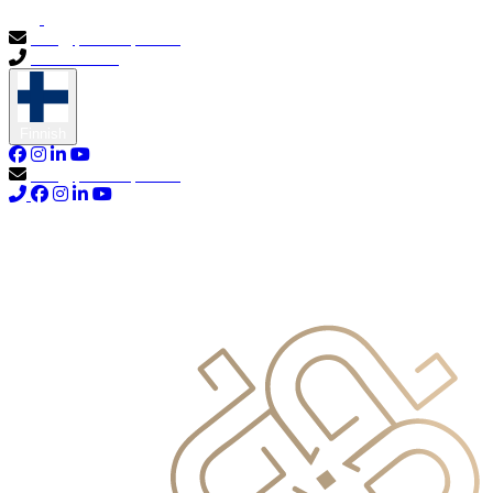
info@primocapital.ae
04 280 3528
Finnish
info@primocapital.ae