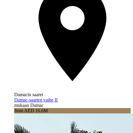
Damacin saaret
Damac-saarten vaihe II
mukaan Damac
from AED 16.6M