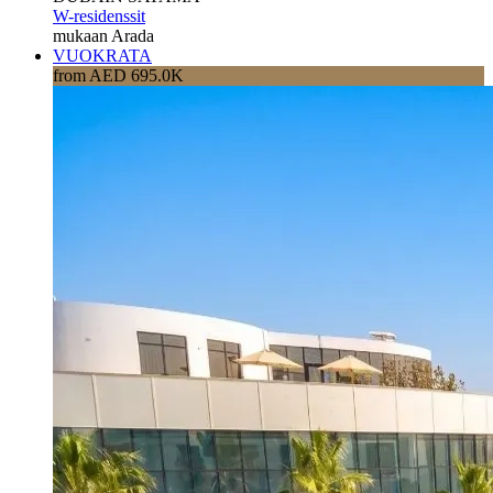
W-residenssit
mukaan Arada
VUOKRATA
from AED 695.0K