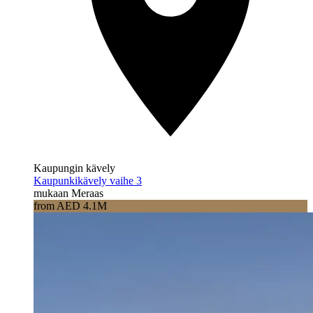
Kaupungin kävely
Kaupunkikävely vaihe 3
mukaan Meraas
from AED 4.1M