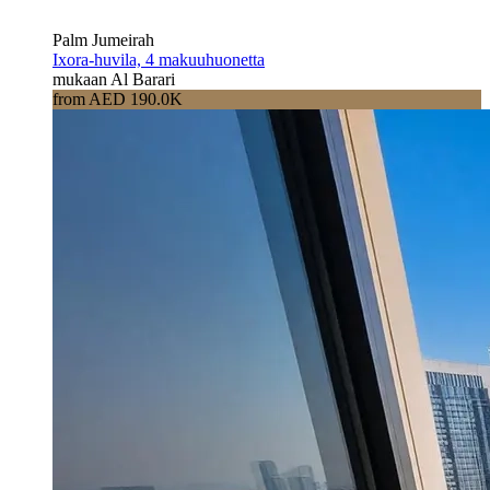
Palm Jumeirah
Ixora-huvila, 4 makuuhuonetta
mukaan Al Barari
from AED 190.0K