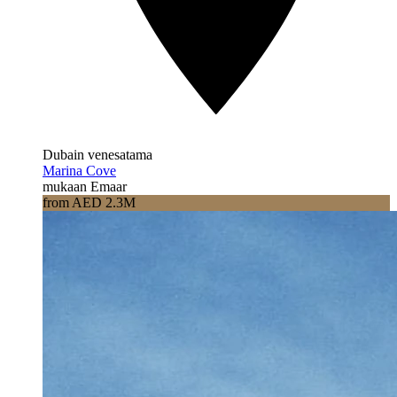
Dubain venesatama
Marina Cove
mukaan Emaar
from AED 2.3M