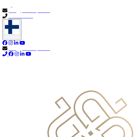
info@primocapital.ae
04 280 3528
Finnish
info@primocapital.ae