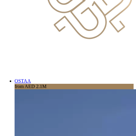
OSTAA
from AED 2.1M