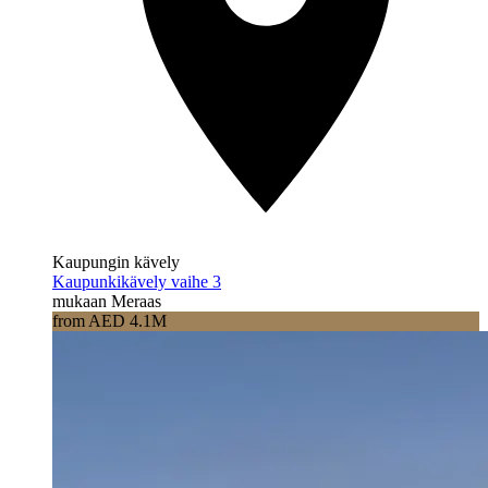
Kaupungin kävely
Kaupunkikävely vaihe 3
mukaan Meraas
from AED 4.1M