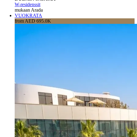
W-residenssit
mukaan Arada
VUOKRATA
from AED 695.0K