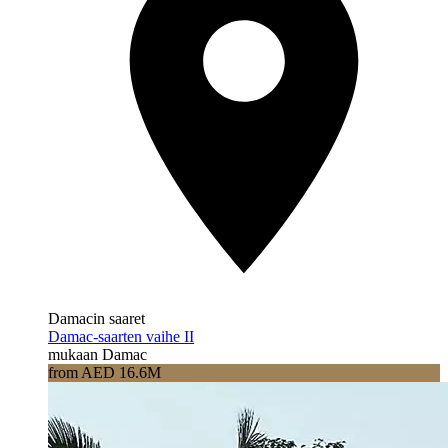
Damacin saaret
Damac-saarten vaihe II
mukaan Damac
from AED 16.6M