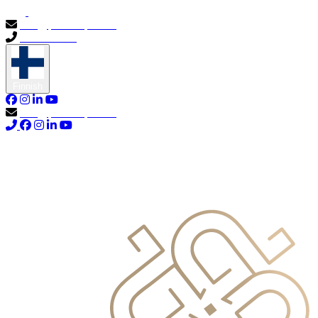
info@primocapital.ae
04 280 3528
Finnish
info@primocapital.ae