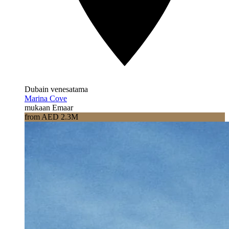
Dubain venesatama
Marina Cove
mukaan Emaar
from AED 2.3M