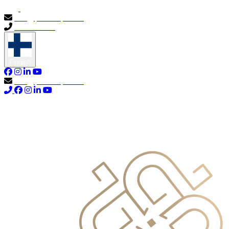
info@primocapital.ae
04 280 3528
Finnish
info@primocapital.ae