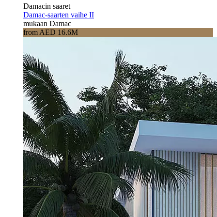
Damacin saaret
Damac-saarten vaihe II
mukaan Damac
from AED 16.6M