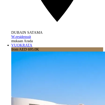
DUBAIN SATAMA
W-residenssit
mukaan Arada
VUOKRATA
from AED 695.0K