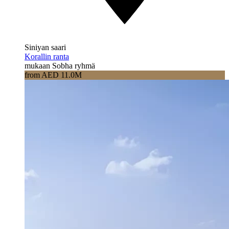
Siniyan saari
Korallin ranta
mukaan Sobha ryhmä
from AED 11.0M