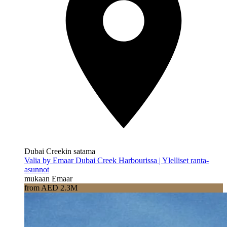
Dubai Creekin satama
Valia by Emaar Dubai Creek Harbourissa | Ylelliset ranta-
asunnot
mukaan Emaar
from AED 2.3M