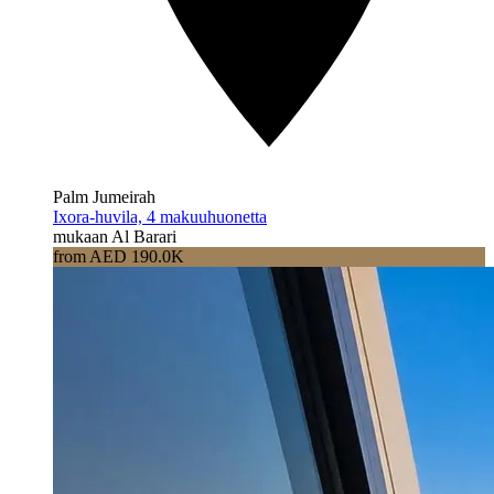
Palm Jumeirah
Ixora-huvila, 4 makuuhuonetta
mukaan Al Barari
from AED 190.0K