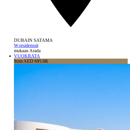
DUBAIN SATAMA
W-residenssit
mukaan Arada
VUOKRATA
from AED 695.0K