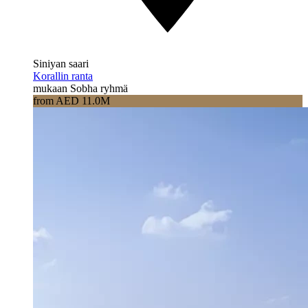
Siniyan saari
Korallin ranta
mukaan Sobha ryhmä
from AED 11.0M