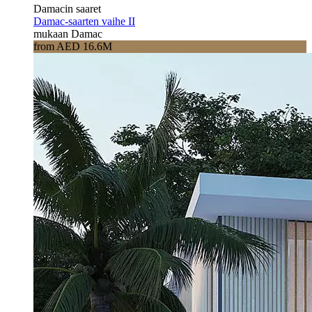
Damacin saaret
Damac-saarten vaihe II
mukaan Damac
from AED 16.6M