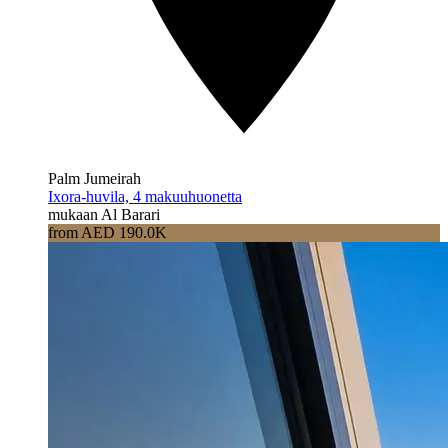
Palm Jumeirah
Ixora-huvila, 4 makuuhuonetta
mukaan Al Barari
from AED 190.0K