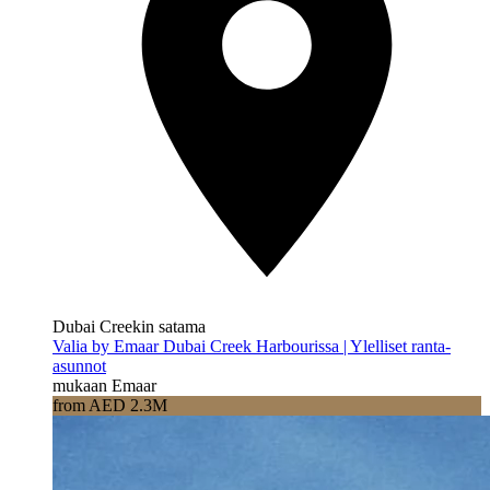
Dubai Creekin satama
Valia by Emaar Dubai Creek Harbourissa | Ylelliset ranta-
asunnot
mukaan Emaar
from AED 2.3M