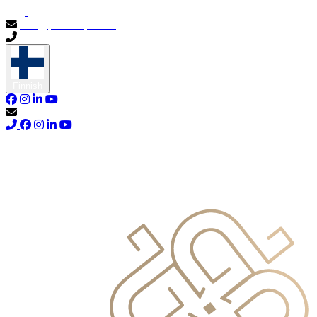
info@primocapital.ae
04 280 3528
Finnish
info@primocapital.ae